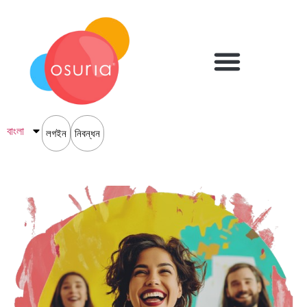
বাংলা
লগইন
নিবন্ধন