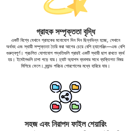
গ্রাহক সম্পৃক্ততা বৃদ্ধি
একটি বিশ্বে যেখানে গ্রাহকের মনোযোগ দিন দিন ছিন্নভিন্ন হচ্ছে, সেখানে
অর্থবহ এবং স্থায়ী সম্পৃক্ততা তৈরি করা আগের চেয়ে বেশি চ্যালেঞ্জিং—এবং বেশি
গুরুত্বপূর্ণ। প্রচলিত যোগাযোগ পদ্ধতিগুলি প্রায়ই একটি স্থায়ী ছাপ রাখতে ব্যর্থ
হয়। ইমেইলগুলি চাপা পড়ে যায়। চ্যাট অ্যাপস ব্যবসার সাথে ব্যক্তিগত বিষয়
মিশিয়ে ফেলে। ব্র্যান্ড পরিচয় শোরগোলের মধ্যে হারিয়ে যায়।
সহজ এবং নিরাপদ ফাইল শেয়ারিং