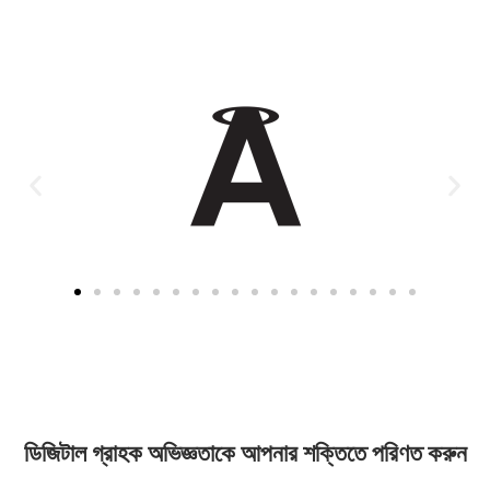
ডিজিটাল গ্রাহক অভিজ্ঞতাকে আপনার শক্তিতে পরিণত করুন