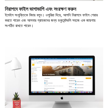
নিরাপদে ফাইল ভাগাভাগি এবং সংরক্ষণ করুন
ইমেইল সংযুক্তিকে বিদায় বলুন। ওসুরিয়া দিয়ে, আপনি নিরাপদে ফাইল শেয়ার
করতে পারেন এবং আপনার গ্রাহকদের জন্য ডকুমেন্টগুলি সহজে এক জায়গায়
সংগঠিত রাখতে পারেন।