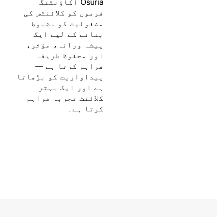
Osuria اکاؤنٹنگ
فرموں کو کلائنٹس کی
مشغولیت کو مضبوط
بنانے کے لیے ایک
پیشہ ورانہ، مؤثر،
اور محفوظ طریقہ
فراہم کرتا ہے —
پیداواریت کو بڑھاتا
ہے اور ایک بہتر
کلائنٹ تجربہ فراہم
کرتا ہے۔