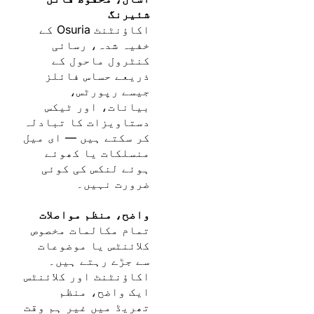
شئیرنگ
اکاؤنٹنٹ Osuria کے
خفیہ شدہ، رسائی
کنٹرول ماحول کے
ذریعے حساس فائلز
جیسے رپورٹس،
بیانات، اور ٹیکس
دستاویزات کا تبادلہ
کر سکتے ہیں — ای میل
منسلکات یا کھوئے
ہوئے لنکس کی کوئی
ضرورت نہیں۔
واضح، منظم مواصلات
تمام مکالمات مخصوص
کلائنٹس یا موضوعات
سے جڑے رہتے ہیں۔
اکاؤنٹنٹ اور کلائنٹس
ایک واضح، منظم
تھریڈ میں غیر ہم وقت