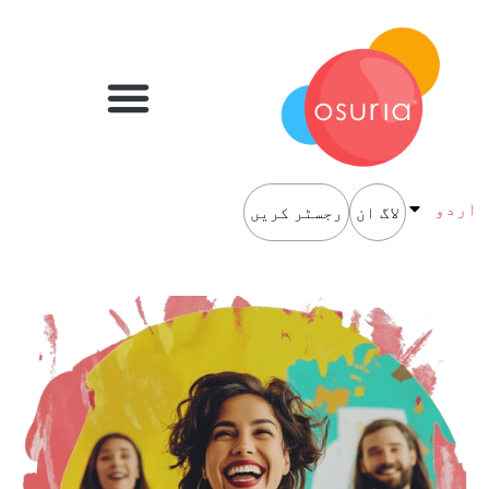
اردو
لاگ ان
رجسٹر کریں