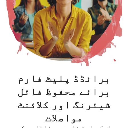
برانڈڈ پلیٹ فارم
برائے محفوظ فائل
شیئرنگ اور کلائنٹ
مواصلات
ایک پلیٹ فارم جو فائلوں کے