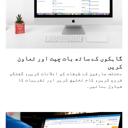
گاہکوں کے ساتھ بات چیت اور تعاون
کریں
مختلف صارفین کے طبقات کو اعلانات کریں، گفتگو
شروع کریں، کام تخلیق کریں اور تقریبات کا
شیڈول بنائیں۔