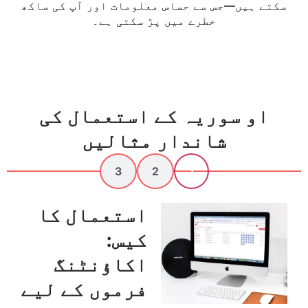
سکتے ہیں—جس سے حساس معلومات اور آپ کی ساکھ
خطرے میں پڑ سکتی ہے۔
او سوریہ کے استعمال کی
شاندار مثالیں​
3
2
1
استعمال کا
کیس:
اکاؤنٹنگ
فرموں کے لیے