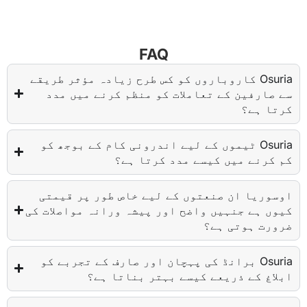
FAQ
Osuria کاروباروں کو کس طرح زیادہ مؤثر طریقے
سے صارفین کے تعاملات کو منظم کرنے میں مدد
کرتا ہے؟
Osuria ٹیموں کے لیے اندرونی کام کے بوجھ کو
کم کرنے میں کیسے مدد کرتا ہے؟
اوسوریا ان صنعتوں کے لیے خاص طور پر قیمتی
کیوں ہے جنہیں واضح اور پیشہ ورانہ مواصلات کی
ضرورت ہوتی ہے؟
Osuria برانڈ کی پہچان اور صارف کے تجربے کو
ابلاغ کے ذریعے کیسے بہتر بناتا ہے؟