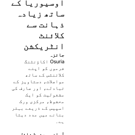
اوسیوریا کے
ساتھ زیادہ
ذہانت سے
کلائنٹ
انٹریکشن
جائزہ
Osuria اکاؤنٹنگ
فرموں کو اپنے
کلائنٹس کے ساتھ
مواصلات، دستاویز کے
تبادلے، اور صارف کی
مشغولیت کو ایک
محفوظ، مرکزی ورک
اسپیس کے ذریعے بہتر
بنانے میں مدد دیتا
ہے۔
آسان، محفوظ فائل