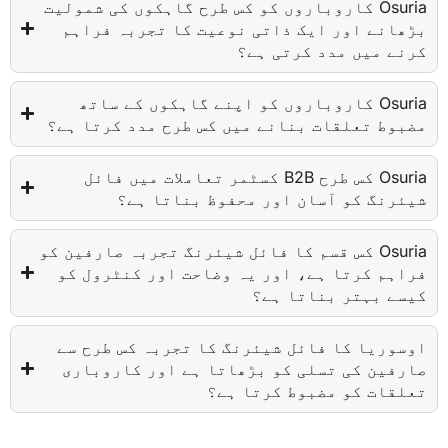
Osuria کاروباروں کو کس طرح گاہکوں کی شمولیت
بڑھانے اور ایک ذاتی نوعیت کا تجربہ فراہم
کرنے میں مدد کرتی ہے؟
Osuria کاروباروں کو اپنے گاہکوں کے ساتھ
مضبوط تعلقات بنانے میں کس طرح مدد کرتا ہے؟
Osuria کس طرح B2B کسٹمر تعاملات میں فائل
شیئرنگ کو آسان اور محفوظ بناتا ہے؟
Osuria کس قسم کا فائل شیئرنگ تجربہ صارفین کو
فراہم کرتا ہے، اور یہ وضاحت اور کنٹرول کو
کیسے بہتر بناتا ہے؟
اوسوریا کا فائل شیئرنگ کا تجربہ کس طرح سے
صارفین کی تسلی کو بڑھاتا ہے اور کاروباری
تعلقات کو مضبوط کرتا ہے؟