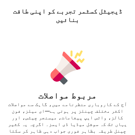
ڈیجیٹل کسٹمر تجربے کو اپنی طاقت
بنائیں
مربوط مواصلات
آج کے کاروباری منظرنامے میں، گاہک سے مواصلات
اکثر مختلف چینلز پر ہوتی ہے—ای میلز، فون
کالز، واٹس ایپ پیغامات، میسنجر چیٹس، اور
یہاں تک کہ سوشل میڈیا ڈی ایمز۔ اگرچہ یہ کثیر
چینل طریقہ بظاہر فوری جواب دہی ظاہر کر سکتا