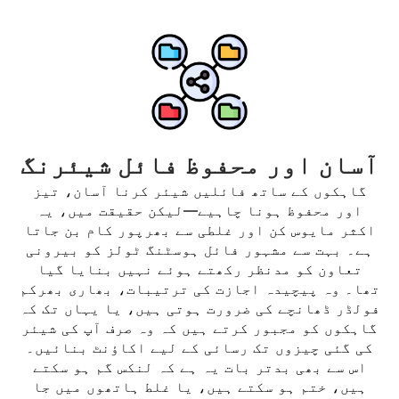
آسان اور محفوظ فائل شیئرنگ
گاہکوں کے ساتھ فائلیں شیئر کرنا آسان، تیز
اور محفوظ ہونا چاہیے—لیکن حقیقت میں، یہ
اکثر مایوس کن اور غلطی سے بھرپور کام بن جاتا
ہے۔ بہت سے مشہور فائل ہوسٹنگ ٹولز کو بیرونی
تعاون کو مدنظر رکھتے ہوئے نہیں بنایا گیا
تھا۔ وہ پیچیدہ اجازت کی ترتیبات، بھاری بھرکم
فولڈر ڈھانچے کی ضرورت ہوتی ہیں، یا یہاں تک کہ
گاہکوں کو مجبور کرتے ہیں کہ وہ صرف آپ کی شیئر
کی گئی چیزوں تک رسائی کے لیے اکاؤنٹ بنائیں۔
اس سے بھی بدتر بات یہ ہے کہ لنکس گم ہو سکتے
ہیں، ختم ہو سکتے ہیں، یا غلط ہاتھوں میں جا