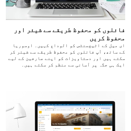
فائلوں کو محفوظ طریقے سے شیئر اور
محفوظ کریں
ای میل کے اٹیچمنٹس کو الوداع کہیں۔ اوسوریا
کے ساتھ، آپ فائلوں کو محفوظ طریقے سے شیئر کر
سکتے ہیں اور دستاویزات کو اپنے صارفین کے لیے
ایک ہی جگہ پر آسانی سے منظم کر سکتے ہیں۔