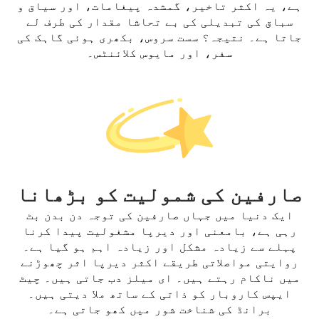
ہے، یہ اکثر تاخیر، گمشدہ پیغامات، اور سیاق و
سباق کی تبدیلی کی بے تحاشا مقدار کی طرف لے
جاتا ہے۔ نتیجہ؟ سست سروس، بکھری ہوئی گاہک کی
سفر، اور مایوس کلائنٹس۔
صارفین کی شمولیت کو بڑھانا
ایک دنیا میں جہاں صارفین کی توجہ دن بدن بٹ
رہی ہے، بامعنی اور دیرپا مشغولیت پیدا کرنا
پہلے سے زیادہ مشکل اور زیادہ اہم ہو گیا ہے۔
روایتی مواصلاتی طریقے اکثر دیرپا اثر چھوڑنے
میں ناکام رہتے ہیں۔ ای میلز دب جاتی ہیں۔ چیٹ
ایپس کاروبار کو ذاتی کے ساتھ ملا دیتی ہیں۔
برانڈ کی شناخت شور میں کھو جاتی ہے۔