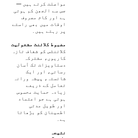
مواصلت کرتے ہیں —
جس سے الجھن کم ہوتی
ہے اور کام مصروف
اوقات میں بھی راستے
پر رہتے ہیں۔
مضبوط کلائنٹ مشغولیت
کلائنٹس کو شفاف تازہ
کاریوں، مشترکہ
دستاویزات تک آسان
رسائی، اور ایک
شائستہ، پیشہ ورانہ
تعامل کے ذریعے
زیادہ حمایت محسوس
ہوتی ہے جو اعتماد
اور طویل مدتی
اطمینان کو بڑھاتا
ہے۔
نتیجہ