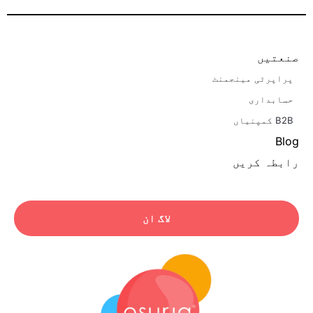
صنعتیں
پراپرٹی مینجمنٹ
حسابداری
B2B کمپنیاں
Blog
رابطہ کریں
لاگ ان