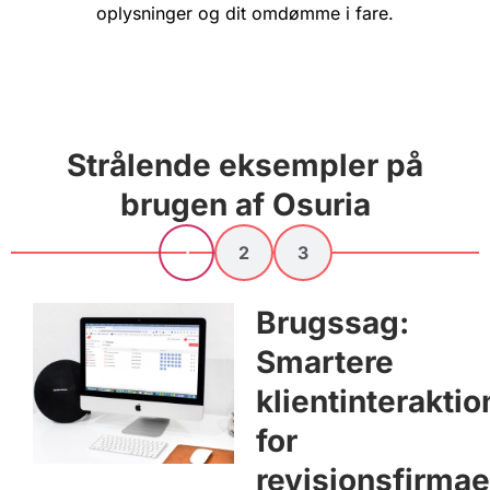
oplysninger og dit omdømme i fare.
Strålende eksempler på
brugen af Osuria​
1
2
3
Brugssag:
Smartere
klientinteraktio
for
revisionsfirmae