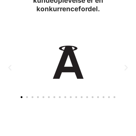
kundeoplevelse er en
konkurrencefordel.​