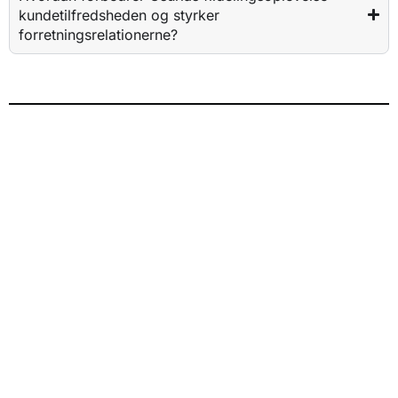
kundetilfredsheden og styrker
forretningsrelationerne?
Industrier
Ejendomsadministration
Regnskab
B2B Virksomheder
Blog
Kontakt
Log ind