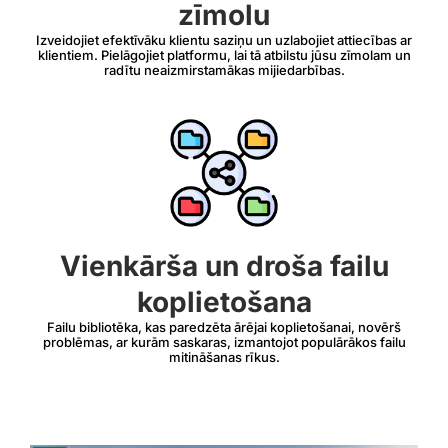
zīmolu
Izveidojiet efektīvāku klientu saziņu un uzlabojiet attiecības ar
klientiem. Pielāgojiet platformu, lai tā atbilstu jūsu zīmolam un
radītu neaizmirstamākas mijiedarbības.
Vienkārša un droša failu
koplietošana
Failu bibliotēka, kas paredzēta ārējai koplietošanai, novērš
problēmas, ar kurām saskaras, izmantojot populārākos failu
mitināšanas rīkus.