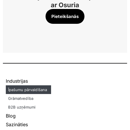
ar Osuria
Pieteikšanās​
Industrijas
Īpašumu pārvaldīšana
Grāmatvedība
B2B uzņēmumi
Blog
Sazināties